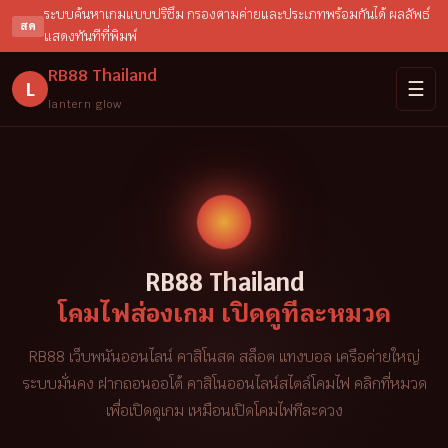
ระบบค้นหาเกมแบบปริซึม กรองตามค่ายและประเภทพร้อมกันได้ ผลลัพธ์
สด
แสดงทันทีที่พิมพ์
RB88 Thailand
☰
L
lantern glow
RB88 Thailand
โคมไฟส่องเกม เปิดดูทีละหมวด
RB88 เว็บพนันออนไลน์ คาสิโนสด สล็อต แทงบอล เครือค่ายใหญ่
ระบบมั่นคง ฝากถอนออโต้ คาสิโนออนไลน์สไตล์โคมไฟ คลิกที่หมวด
เพื่อเปิดดูเกม เหมือนเปิดโคมไฟทีละดวง